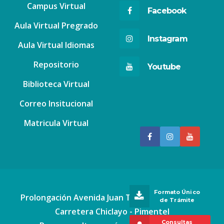
Campus Virtual
Facebook
Aula Virtual Pregrado
Instagram
Aula Virtual Idiomas
Repositorio
Youtube
Biblioteca Virtual
Correo Insitucional
Matricula Virtual
Oficina Central
De Atención
Formato Único
Prolongación Avenida Juan Tomis Stack Nº 2777
de Trámite
Carretera Chiclayo - Pimentel
Consultas