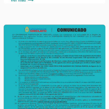
Ver más
⟶