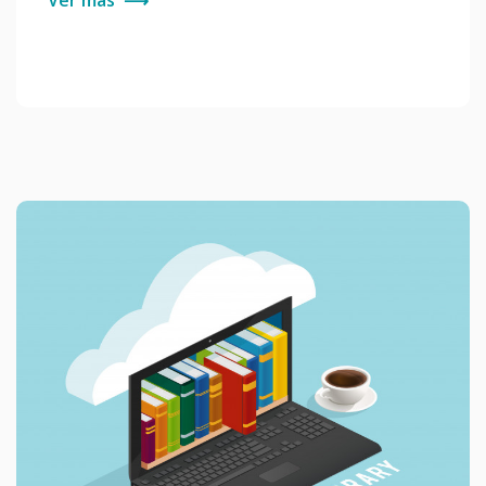
Ver más
⟶