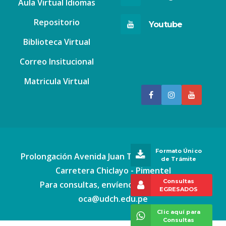
Aula Virtual Idiomas
Repositorio
Youtube
Biblioteca Virtual
Correo Insitucional
Matricula Virtual
Formato Único
Prolongación Avenida Juan Tomis Stack Nº 2777
de Trámite
Carretera Chiclayo - Pimentel
Consultas
Para consultas, envíenos un correo a:
EGRESADOS
oca@udch.edu.pe
Clic aquí para
Consultas