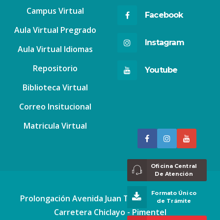
Campus Virtual
Facebook
Aula Virtual Pregrado
Instagram
Aula Virtual Idiomas
Repositorio
Youtube
Biblioteca Virtual
Correo Insitucional
Matricula Virtual
Oficina Central
De Atención
Formato Único
Prolongación Avenida Juan Tomis Stack Nº 2777
de Trámite
Carretera Chiclayo - Pimentel